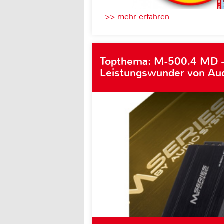
>> mehr erfahren
Topthema: M-500.4 MD 
Leistungswunder von Au