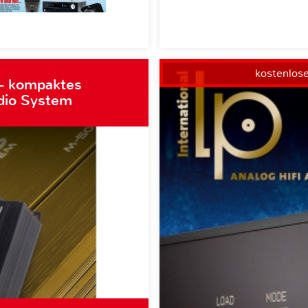
kostenlos
– kompaktes
dio System