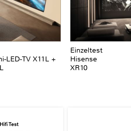
Einzeltest
ni-LED-TV X11L +
Hisense
L
XR10
ifi Test