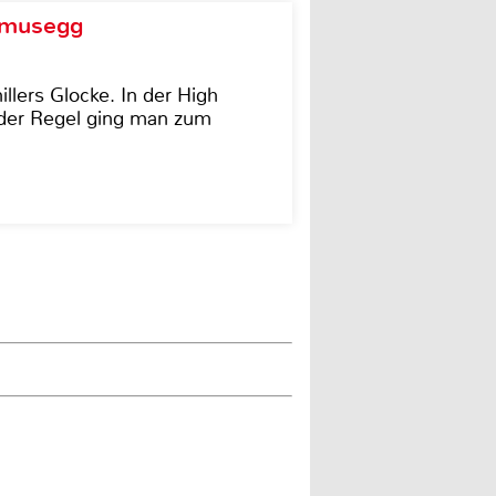
d musegg
illers Glocke. In der High
In der Regel ging man zum