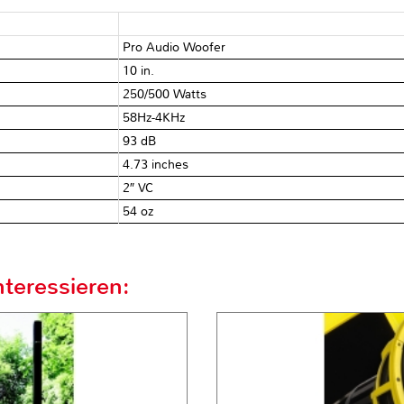
Pro Audio Woofer
10 in.
250/500 Watts
58Hz-4KHz
93 dB
4.73 inches
2″ VC
54 oz
teressieren: