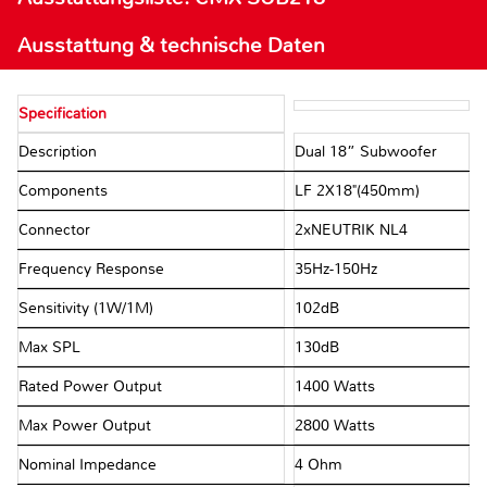
Ausstattung & technische Daten
Specification
Description
Dual 18” Subwoofer
Components
LF 2X18"(450mm)
Connector
2xNEUTRIK NL4
Frequency Response
35Hz-150Hz
Sensitivity (1W/1M)
102dB
Max SPL
130dB
Rated Power Output
1400 Watts
Max Power Output
2800 Watts
Nominal Impedance
4 Ohm