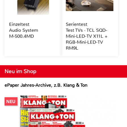
Einzeltest
Serientest
Audio System
Test TVs · TCL SQD-
M-500.4MD
Mini-LED-TV X11L +
RGB-Mini-LED-TV
RM9L
Neu im Shop
ePaper Jahres-Archive, z.B. Klang & Ton