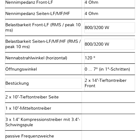
Nennimpedanz Front-LF
4 Ohm
Nennimpedanz Seiten-LF/MF/HF
4 Ohm
Belastbarkeit Front-LF (RMS / peak 10
800/3200 W
ms)
Belastbarkeit Seiten-LF/MF/HF (RMS /
800/3200 W
peak 10 ms)
Nennabstrahlwinkel (horizontal)
120 °
Öffnungswinkel
0 … 7° (in 1°-Schritten)
2 x 14"-Tieftontreiber
Bestückung
Front
2 x 10"-Tieftontreiber Seite
1 x 10"-Mitteltontreiber
3 x 1.4" Kompressionstreiber mit 3.4"-
Schwingspule
passive Frequenzweiche