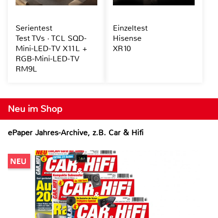
Serientest
Einzeltest
Test TVs · TCL SQD-
Hisense
Mini-LED-TV X11L +
XR10
RGB-Mini-LED-TV
RM9L
Neu im Shop
ePaper Jahres-Archive, z.B. Car & Hifi