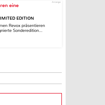
Anzeige
ren eine
– LIMITED EDITION
men Revox präsentieren
nierte Sonderedition...