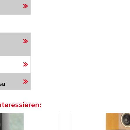
eld
teressieren: