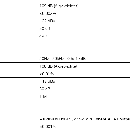
109 dB (A-gewichtet)
<0.002%
+22 dBu
50 dB
49 kΩ
20Hz - 20kHz +0.5/-1.5dB
108 dB (A-gewichtet)
<0.01%
+13 dBu
50 dB
1 MΩ
+16dBu @ 0dBFS, or >21dBu where ADAT output
<0.001%