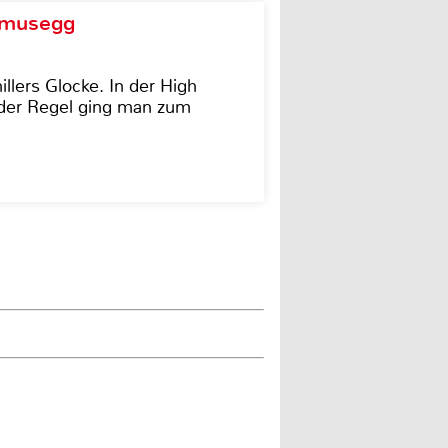
d musegg
illers Glocke. In der High
In der Regel ging man zum