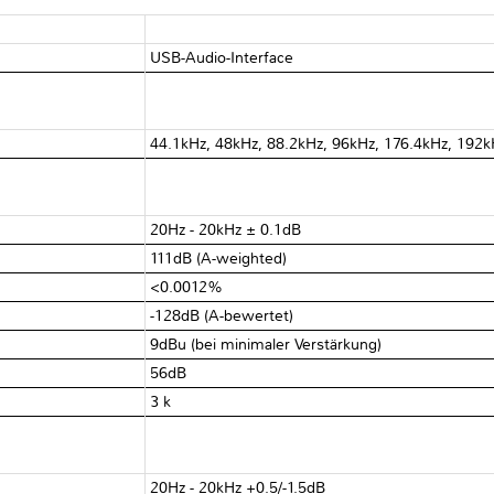
USB-Audio-Interface
44.1kHz, 48kHz, 88.2kHz, 96kHz, 176.4kHz, 192k
20Hz - 20kHz ± 0.1dB
111dB (A-weighted)
<0.0012%
-128dB (A-bewertet)
9dBu (bei minimaler Verstärkung)
56dB
3 kΩ
20Hz - 20kHz +0.5/-1.5dB