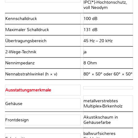
IPC[*]-Hochtonschutz,
voll Neodym
Kennschalldruck
100 dB
Maximaler Schalldruck
131 dB
Übertragungsbereich
45 Hz – 20 kHz
2-Wege-Technik
ja
Nennimpedanz
8 Ohm
Nennabstrahlwinkel (h × v)
80° × 50° oder 60° × 50°
Ausstattungsmerkmale
metallverstrebtes
Gehäuse
Multiplex-Birkenholz
Akustikschaum in
Frontdesign
Gehäusefarbe
ballwurfsicheres