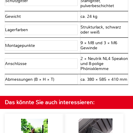
Schutzgitter
Stahlgitter,
pulverbeschichtet
Gewicht
ca. 24 kg
Strukturlack, schwarz
Lagerfarben
oder weiß
9 × M8 und 3 × M6
Montagepunkte
Gewinde
2 × Neutrik NL4 Speakon
Anschlüsse
und 8-polige
Phönixklemme
Abmessungen (B × H × T)
ca. 380 × 585 × 410 mm
Das könnte Sie auch interessieren: