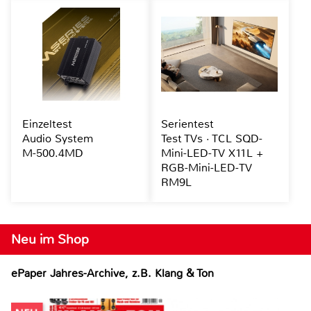
Einzeltest
Serientest
Audio System
Test TVs · TCL SQD-
M-500.4MD
Mini-LED-TV X11L +
RGB-Mini-LED-TV
RM9L
Neu im Shop
ePaper Jahres-Archive, z.B. Klang & Ton