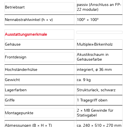
passiv (Anschluss an FP-
Betriebsart
22 modular)
Nennabstrahlwinkel (h × v)
100° × 100°
Ausstattungsmerkmale
Gehäuse
Multiplex-Birkenholz
Akustikschaum in
Frontdesign
Gehäusefarbe
Hochständerhülse
integriert, ø 36 mm
Gewicht
ca. 9 kg
Lagerfarben
Strukturlack, schwarz
Griffe
1 Tragegriff oben
2 × M8 Gewinde für
Montagepunkte
Stativgabel
Abmessungen (B × H × T)
ca. 240 × 510 × 270 mm