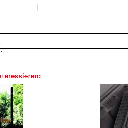
it
y*
teressieren: