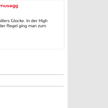
d musegg
illers Glocke. In der High
In der Regel ging man zum