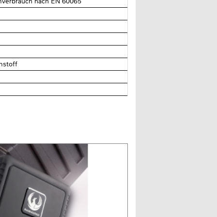
omverbrauch nach EN 60065
mstoff
"