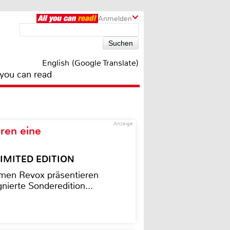
Anmelden
English (Google Translate)
 you can read
Anzeige
ren eine
– LIMITED EDITION
men Revox präsentieren
nierte Sonderedition...