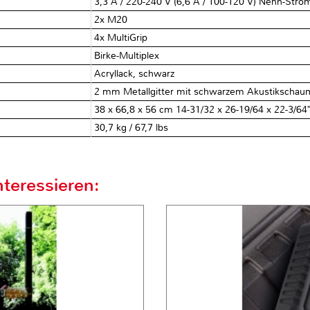
3,3 A / 220-240 V (6,6 A / 100-120 V) Nenn-Str
2x M20
4x MultiGrip
Birke-Multiplex
Acryllack, schwarz
2 mm Metallgitter mit schwarzem Akustikschau
38 x 66,8 x 56 cm 14-31/32 x 26-19/64 x 22-3/64
30,7 kg / 67,7 lbs
teressieren: