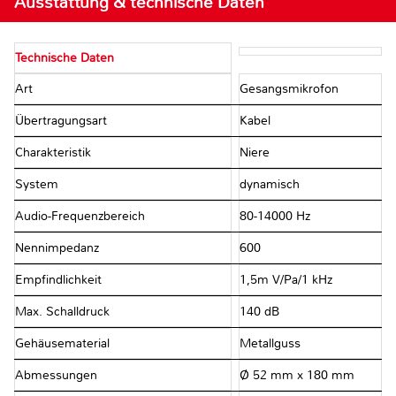
Ausstattung & technische Daten
Technische Daten
Art
Gesangsmikrofon
Übertragungsart
Kabel
Charakteristik
Niere
System
dynamisch
Audio-Frequenzbereich
80-14000 Hz
Nennimpedanz
600 Ω
Empfindlichkeit
1,5m V/Pa/1 kHz
Max. Schalldruck
140 dB
Gehäusematerial
Metallguss
Abmessungen
Ø 52 mm x 180 mm