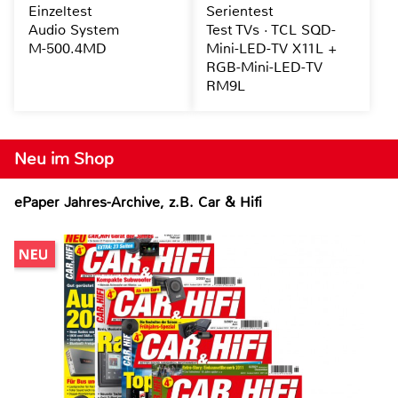
Einzeltest
Serientest
Audio System
Test TVs · TCL SQD-
M-500.4MD
Mini-LED-TV X11L +
RGB-Mini-LED-TV
RM9L
Neu im Shop
ePaper Jahres-Archive, z.B. Car & Hifi