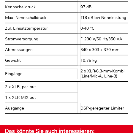
Kennschalldruck
97 dB
Max. Nennschalldruck
118 dB bei Nennleistung
Zul. Einsatztemperatur
0-40 °C
Stromversorgung
~ 230 V/50 Hz/350 VA
Abmessungen
340 x 303 x 379 mm
Gewicht
10,75 kg
2 x XLR/6,3-mm-Kombi
Eingänge
(Line/Mic-A, Line-B)
2 x XLR, par. out
1 x XLR MIX out
Ausgänge
DSP-geregelter Limiter
Das könnte Sie auch interessieren: