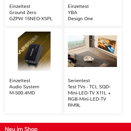
Einzeltest
Einzeltest
Ground Zero
YBA
GZPW 15NEO-XSPL
Design One
Einzeltest
Serientest
Audio System
Test TVs · TCL SQD-
M-500.4MD
Mini-LED-TV X11L +
RGB-Mini-LED-TV
RM9L
Neu im Shop