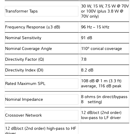
30 W, 15 W, 7.5 W @ 70V
Transformer Taps
or 100V (plus 3.8 W @
70V only)
Frequency Response (±3 dB)
96 Hz – 15 kHz
Nominal Sensitivity
91 dB
Nominal Coverage Angle
110° conical coverage
Directivity Factor (Q)
7.8
Directivity Index (DI)
8.2 dB
108 dB @ 1 m (3.3 ft)
Rated Maximum SPL
average, 116 dB peak
8 ohms (in direct/bypass
Nominal Impedance
8Ω setting)
12 dB/oct (2nd order)
Crossover Network
low-pass to LF driver
12 dB/oct (2nd order) high-pass to HF
driver