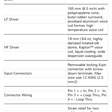
165 mm (6.5 inch) with
polypropylene cone,
butyl rubber surround,
LF Driver
anodized aluminum voice
coil former, high
temperature voice coil
19 mm (3/4 in), highly-
damped treated-silk
HF Driver
dome, Kapton™ voice
coil, liquid cooling, wide
dispersion waveguide
Removable locking 4-pin
connector with screw-
Input Connectors
down terminals. Max
wire size 12 AWG (2.5
mm2)
Pin 1 = + In; Pin 2 = - In;
Connector Wiring
Pin 3 = + Loop Thru; Pin
4 = - Loop Thru
Strain relief for two