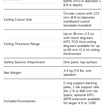
baffle (10.0 in diameter x
8.8 in depth)
Circular cutout with 223
mm (8.8 in) diameter
Ceiling Cutout Size
(cardboard cutout
template included)
Up to 38 mm (1.5 in)
with stock dog-ears.
MTC-TCD thick-ceiling
Ceiling Thickness Range
dog-ears available for up
to 60 mm (2.4 in) ceiling
thicknesses
Safety Seismic Attachment
One point, top surface
3.4 kg (7.4 lbs, one
Net Weight
speaker)
C-ring support backing
plate, 2 tile support rails
(for 2 ft or 600 mm tile
spans; optional MTC-
48TR extension available
Included Accessories
for larger 4 ft or 1200