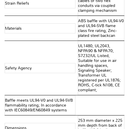
cables or two flex
Strain Reliefs
conduits via coupled
clamping mechanism
ABS baffle with UL94-V0
and UL94-5VB flame
Materials
class fire rating; Zinc-
plated steel backcan
UL1480, UL2043,
NFPA90 & NFPA70;
S7232/UL Listed,
Suitable for use in air
handling spaces,
Safety Agency
Signaling Speaker;
Transformer UL
registered per UL1876;
ROHS, C-tick N108, CE
compliant;
Baffle meets UL94-V0 and UL94-5VB
flammability rating; In accordance
with IEC60849/EN60849 systems
253 mm diameter x 225
mm depth from back of
Dimensions