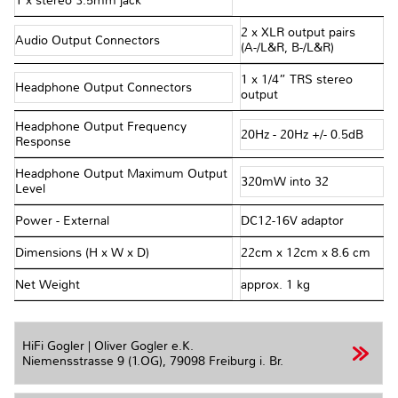
1 x stereo 3.5mm jack
2 x XLR output pairs
Audio Output Connectors
(A-/L&R, B-/L&R)
1 x 1/4” TRS stereo
Headphone Output Connectors
output
Headphone Output Frequency
20Hz - 20Hz +/- 0.5dB
Response
Headphone Output Maximum Output
320mW into 32Ω
Level
Power - External
DC12-16V adaptor
Dimensions (H x W x D)
22cm x 12cm x 8.6 cm
Net Weight
approx. 1 kg
HiFi Gogler | Oliver Gogler e.K.
Niemensstrasse 9 (1.OG),
79098 Freiburg i. Br.