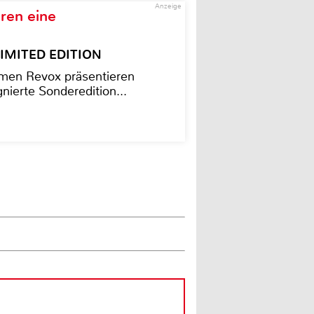
Anzeige
ren eine
– LIMITED EDITION
men Revox präsentieren
nierte Sonderedition...