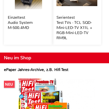
Einzeltest
Serientest
Audio System
Test TVs · TCL SQD-
M-500.4MD
Mini-LED-TV X11L +
RGB-Mini-LED-TV
RM9L
Neu im Shop
ePaper Jahres-Archive, z.B. Hifi Test