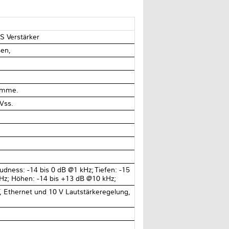
S Verstärker
sen,
lemme.
Vss.
udness: −14 bis 0 dB @1 kHz; Tiefen: −15
kHz; Höhen: −14 bis +13 dB @10 kHz;
, Ethernet und 10 V Lautstärkeregelung,