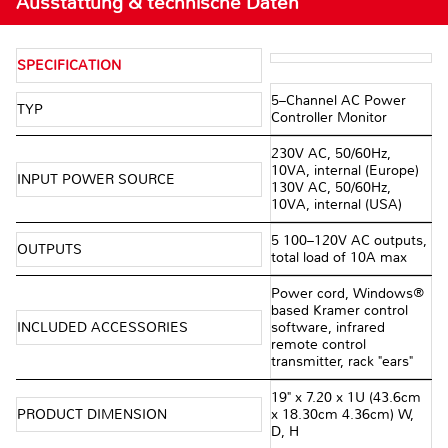
Ausstattung & technische Daten
SPECIFICATION
5–Channel AC Power
TYP
Controller Monitor
230V AC, 50/60Hz,
10VA, internal (Europe)
INPUT POWER SOURCE
130V AC, 50/60Hz,
10VA, internal (USA)
5 100–120V AC outputs,
OUTPUTS
total load of 10A max
Power cord, Windows®
based Kramer control
INCLUDED ACCESSORIES
software, infrared
remote control
transmitter, rack "ears"
19" x 7.20 x 1U (43.6cm
PRODUCT DIMENSION
x 18.30cm 4.36cm) W,
D, H