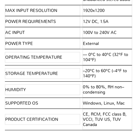
MAX INPUT RESOLUTION
1920x1200
POWER REQUIREMENTS
12V DC, 1.5A
AC INPUT
100V to 240V AC
POWER TYPE
External
— 0°C to 40°C (32°F to
OPERATING TEMPERATURE
104°F)
–20°C to 60°C (–4°F to
STORAGE TEMPERATURE
140°F)
0% to 80%, RH non–
HUMIDITY
condensing
SUPPORTED OS
Windows, Linux, Mac
CE, RCM, FCC class B,
PRODUCT CERTIFICATION
VCCI, TUV US, TUV
Canada