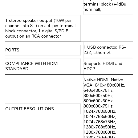
terminal block (+4dBu
nominal),
1 stereo speaker output (10W per
channel into 8Ω) on a 4–pin terminal
block connector, 1 digital S/PDIF
output on an RCA connector
1 USB connector, RS–
PORTS
232, Ethernet
COMPLIANCE WITH HDMI
Supports HDMI and
STANDARD
HDCP
Native HDMI, Native
VGA, 640x480x60Hz,
640x480x75Hz,
800x600x50Hz,
800x600x60Hz,
800x600x75Hz,
OUTPUT RESOLUTIONS
1024x768x50Hz,
1024x768x60Hz,
1024x768x75Hz,
1280x768x50Hz,
1280x768x60Hz,
1280x720x60Hz,