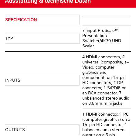
Ausstattung & technische Daten
SPECIFICATION
7–input ProScale™
Presentation
TYP
Switcher/4K30 UHD
Scaler
4 HDMI connectors, 2
universal (composite, s–
Video, computer
graphics and
component) on 15–pin
INPUTS
HD connectors, 1 DP
connector, 1 S/PDIF on
an RCA connector, 7
unbalanced stereo audio
on 3.5mm mini jacks
1 HDMI connector, 1 PC
(computer graphics) on a
15–pin HD connector, 1
OUTPUTS
balanced audio stereo
output on a 5 pin