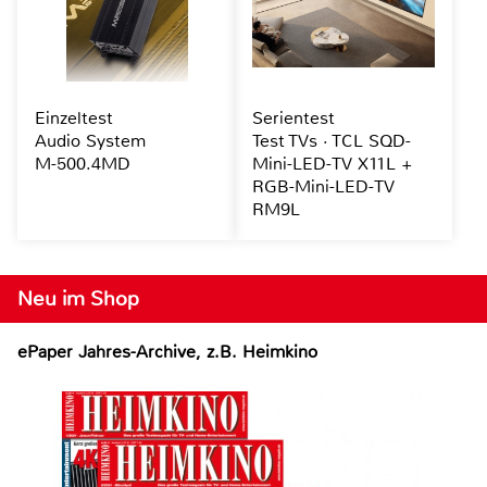
Einzeltest
Serientest
Audio System
Test TVs · TCL SQD-
M-500.4MD
Mini-LED-TV X11L +
RGB-Mini-LED-TV
RM9L
Neu im Shop
ePaper Jahres-Archive, z.B. Heimkino