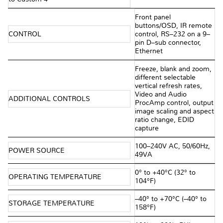
Front panel
buttons/OSD, IR remote
CONTROL
control, RS–232 on a 9–
pin D–sub connector,
Ethernet
Freeze, blank and zoom,
different selectable
vertical refresh rates,
Video and Audio
ADDITIONAL CONTROLS
ProcAmp control, output
image scaling and aspect
ratio change, EDID
capture
100–240V AC, 50/60Hz,
POWER SOURCE
49VA
0° to +40°C (32° to
OPERATING TEMPERATURE
104°F)
–40° to +70°C (–40° to
STORAGE TEMPERATURE
158°F)