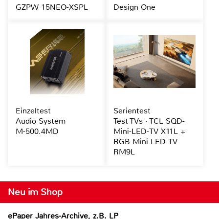
GZPW 15NEO-XSPL
Design One
Einzeltest
Serientest
Audio System
Test TVs · TCL SQD-
M-500.4MD
Mini-LED-TV X11L +
RGB-Mini-LED-TV
RM9L
Neu im Shop
ePaper Jahres-Archive, z.B. LP