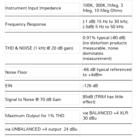
100K, 300K,1Meg, 3
Instrument Input Impedance
Meg, 10 Meg Ohms
(-1 dB) 15 Hz to 30 kHz;
Frequency Response
(-3dB) 5 Hz to 50 kHz
0.01% typical (-80 dB)
(no distortion products
THD & NOISE (1 kHz @ 20 dB gain)
measurable, noise
dominates
measurement)
-66 dB typical referenced
Noise Floor
to +4dBm
EIN
-126 dB
85dB (TRIM has little
Signal to Noise @ 70 dB Gain
effect)
via BALANCED +4 XLR:
Maximum Output for 1% THD
30 dBu
via UNBALANCED +4 output: 24 dBu