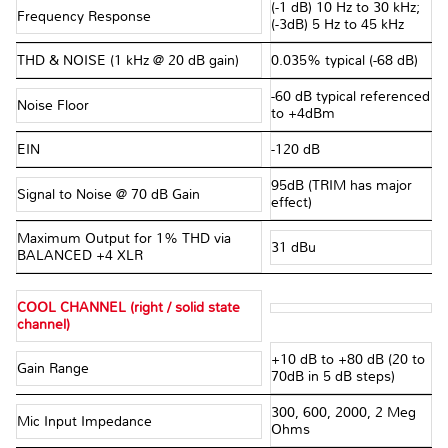
(-1 dB) 10 Hz to 30 kHz;
Frequency Response
(-3dB) 5 Hz to 45 kHz
THD & NOISE (1 kHz @ 20 dB gain)
0.035% typical (-68 dB)
-60 dB typical referenced
Noise Floor
to +4dBm
EIN
-120 dB
95dB (TRIM has major
Signal to Noise @ 70 dB Gain
effect)
Maximum Output for 1% THD via
31 dBu
BALANCED +4 XLR
COOL CHANNEL (right / solid state
channel)
+10 dB to +80 dB (20 to
Gain Range
70dB in 5 dB steps)
300, 600, 2000, 2 Meg
Mic Input Impedance
Ohms