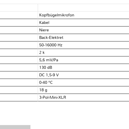
Kopfbügelmikrofon
Kabel
Niere
Back-Elektret
50-16000 Hz
2 kΩ
5,6 mV/Pa
130 dB
DC 1,5-9 V
0-40 °C
18 g
3-Pol-Mini-XLR