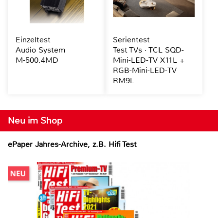
Einzeltest
Serientest
Audio System
Test TVs · TCL SQD-
M-500.4MD
Mini-LED-TV X11L +
RGB-Mini-LED-TV
RM9L
Neu im Shop
ePaper Jahres-Archive, z.B. Hifi Test