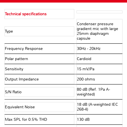
Technical specifications
Condenser pressure
gradient mic with large
Type
25mm diaphragm
capsule
Frequency Response
30Hz - 20kHz
Polar pattern
Cardioid
Sensitivity
15 mV/Pa
Output Impedance
200 ohms
80 dB (Ref. 1Pa A-
S/N Ratio
weighted)
18 dB (A-weighted IEC
Equivalent Noise
268-4)
Max SPL for 0.5% THD
130 dB