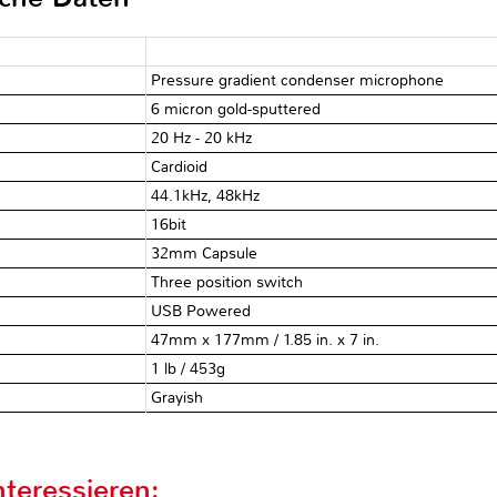
Pressure gradient condenser microphone
6 micron gold-sputtered
20 Hz - 20 kHz
Cardioid
44.1kHz, 48kHz
16bit
32mm Capsule
Three position switch
USB Powered
47mm x 177mm / 1.85 in. x 7 in.
1 lb / 453g
Grayish
teressieren: