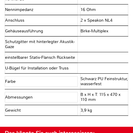
Nennimpedanz
16 Ohm
Anschluss
2 x Speakon NL4
Gehäuseausführung
Birke-Multiplex
Schutzgitter mit hinterlegter Akustik-
Gaze
einstellbarer Stativ-Flansch Rückseite
U-Bügel für Installation oder Truss
Schwarz PU Feinstruktur,
Farbe
wasserfest
B x H x T: 115 x 470 x
Abmessungen
110 mm
Gewicht
3,9 kg