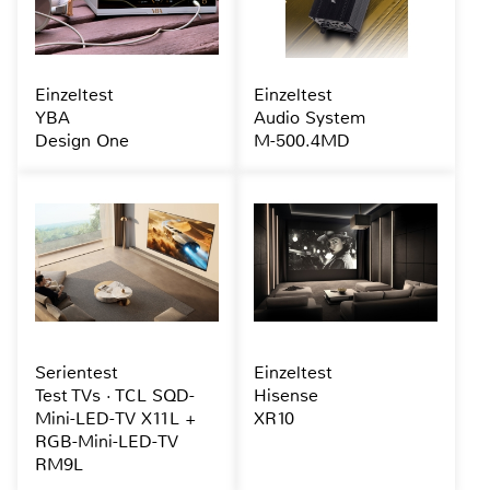
Einzeltest
Einzeltest
YBA
Audio System
Design One
M-500.4MD
Serientest
Einzeltest
Test TVs · TCL SQD-
Hisense
Mini-LED-TV X11L +
XR10
RGB-Mini-LED-TV
RM9L