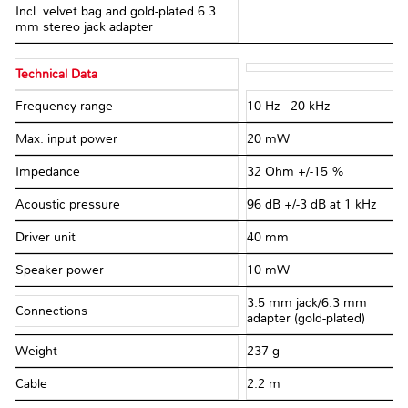
Incl. velvet bag and gold-plated 6.3
mm stereo jack adapter
Technical Data
Frequency range
10 Hz - 20 kHz
Max. input power
20 mW
Impedance
32 Ohm +/-15 %
Acoustic pressure
96 dB +/-3 dB at 1 kHz
Driver unit
40 mm
Speaker power
10 mW
3.5 mm jack/6.3 mm
Connections
adapter (gold-plated)
Weight
237 g
Cable
2.2 m