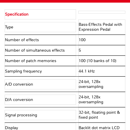
Specification
Bass-Effects Pedal with
Type
Expression Pedal
Number of effects
100
Number of simultaneous effects
5
Number of patch memories
100 (10 banks of 10)
Sampling frequency
44.1 kHz
24-bit, 128x
A/D conversion
oversampling
24-bit, 128x
D/A conversion
oversampling
32−bit, floating point &
Signal processing
fixed point
Display
Backlit dot matrix LCD