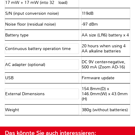
17 mW + 17 mW (into 32Ω load)
S/N (input conversion noise)
119dB
Noise floor (residual noise)
-97 dBm
Battery type
AA size (LR6) battery x 4
20 hours when using 4
Continuous battery operation time
AA alkaline batteries
DC 9V center-negative,
AC adapter (optional)
500 mA (Zoom AD-16)
USB
Firmware update
154.8mm(D) x
External Dimensions
146.0mm(W) x 43.0mm
(H)
Weight
380g (without batteries)
Das könnte Sie auch interessieren: