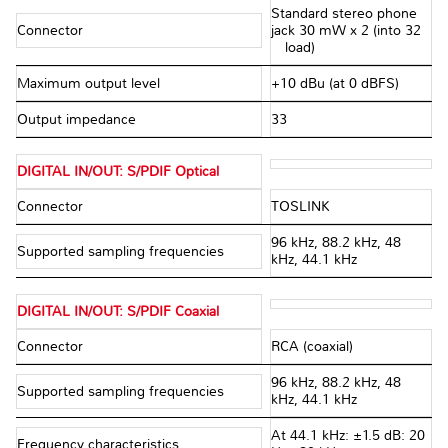
Standard stereo phone
Connector
jack 30 mW x 2 (into 32
Ω load)
Maximum output level
+10 dBu (at 0 dBFS)
Output impedance
33 Ω
DIGITAL IN/OUT: S/PDIF Optical
Connector
TOSLINK
96 kHz, 88.2 kHz, 48
Supported sampling frequencies
kHz, 44.1 kHz
DIGITAL IN/OUT: S/PDIF Coaxial
Connector
RCA (coaxial)
96 kHz, 88.2 kHz, 48
Supported sampling frequencies
kHz, 44.1 kHz
At 44.1 kHz: ±1.5 dB: 20
Frequency characteristics