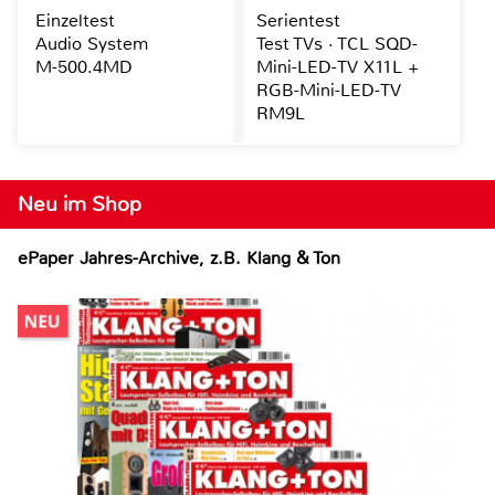
Einzeltest
Serientest
Audio System
Test TVs · TCL SQD-
M-500.4MD
Mini-LED-TV X11L +
RGB-Mini-LED-TV
RM9L
Neu im Shop
ePaper Jahres-Archive, z.B. Klang & Ton