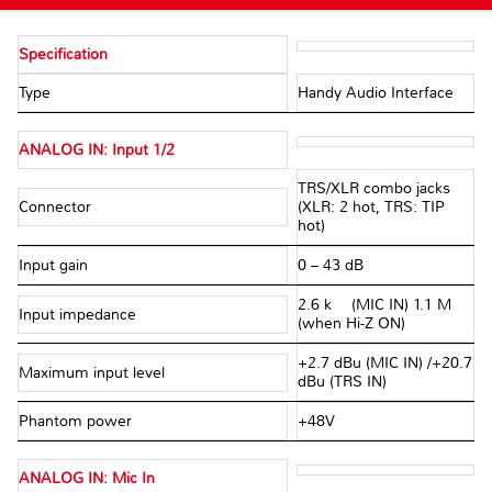
Specification
Type
Handy Audio Interface
ANALOG IN: Input 1/2
TRS/XLR combo jacks
Connector
(XLR: 2 hot, TRS: TIP
hot)
Input gain
0 – 43 dB
2.6 k Ω (MIC IN) 1.1 M Ω
Input impedance
(when Hi-Z ON)
+2.7 dBu (MIC IN) /+20.7
Maximum input level
dBu (TRS IN)
Phantom power
+48V
ANALOG IN: Mic In