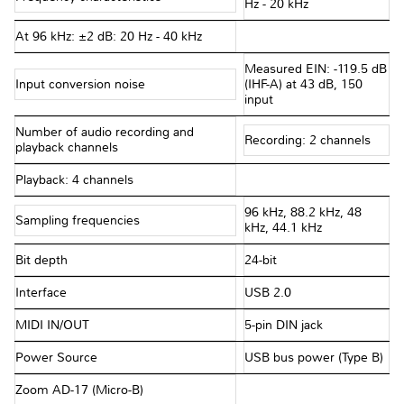
Hz - 20 kHz
At 96 kHz: ±2 dB: 20 Hz - 40 kHz
Measured EIN: -119.5 dB
Input conversion noise
(IHF-A) at 43 dB, 150 Ω
input
Number of audio recording and
Recording: 2 channels
playback channels
Playback: 4 channels
96 kHz, 88.2 kHz, 48
Sampling frequencies
kHz, 44.1 kHz
Bit depth
24-bit
Interface
USB 2.0
MIDI IN/OUT
5-pin DIN jack
Power Source
USB bus power (Type B)
Zoom AD-17 (Micro-B)