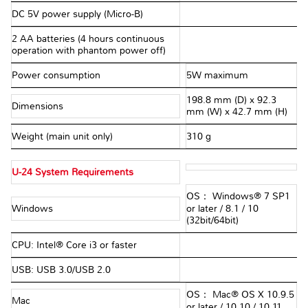
DC 5V power supply (Micro-B)
2 AA batteries (4 hours continuous
operation with phantom power off)
Power consumption
5W maximum
198.8 mm (D) x 92.3
Dimensions
mm (W) x 42.7 mm (H)
Weight (main unit only)
310 g
U-24 System Requirements
OS： Windows® 7 SP1
Windows
or later / 8.1 / 10
(32bit/64bit)
CPU: Intel® Core i3 or faster
USB: USB 3.0/USB 2.0
OS： Mac® OS X 10.9.5
Mac
or later / 10.10 / 10.11