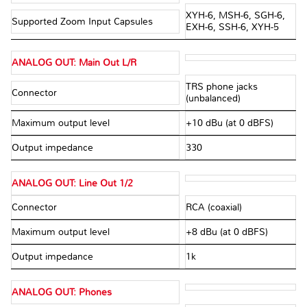
XYH-6, MSH-6, SGH-6,
Supported Zoom Input Capsules
EXH-6, SSH-6, XYH-5
ANALOG OUT: Main Out L/R
TRS phone jacks
Connector
(unbalanced)
Maximum output level
+10 dBu (at 0 dBFS)
Output impedance
330 Ω
ANALOG OUT: Line Out 1/2
Connector
RCA (coaxial)
Maximum output level
+8 dBu (at 0 dBFS)
Output impedance
1kΩ
ANALOG OUT: Phones