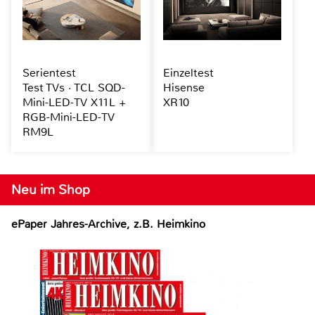
Serientest
Einzeltest
Test TVs · TCL SQD-
Hisense
Mini-LED-TV X11L +
XR10
RGB-Mini-LED-TV
RM9L
Neu im Shop
ePaper Jahres-Archive, z.B. Heimkino