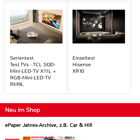
Serientest
Einzeltest
Test TVs · TCL SQD-
Hisense
Mini-LED-TV X11L +
XR10
RGB-Mini-LED-TV
RM9L
Neu im Shop
ePaper Jahres-Archive, z.B. Car & Hifi