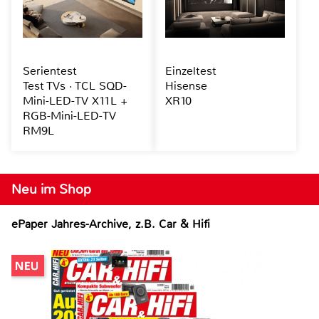
Serientest
Einzeltest
Test TVs · TCL SQD-
Hisense
Mini-LED-TV X11L +
XR10
RGB-Mini-LED-TV
RM9L
Neu im Shop
ePaper Jahres-Archive, z.B. Car & Hifi