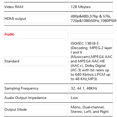
Video RAM
128 Mbytes
480p&480i,576p & 576i,
HDMI output
720p&1080i50Hz,1080P50
Audio
ISO/IEC 13818-3
(Decoding: MPEG-2 layer
I and II
(Musiccam),MPEG4 AAC
Standard
and MPEG4 AAC-HE
(AAC+), Dolby Digital
(AC-3) with bit rates up
to 640 Kbits/s,LPCM up
to 48 KHz,MP3)
Sampling Frequency
32, 44.1, 48KHz
Audio Output Impedance
Low
Mono, Dual-channel,
Output Mode
Stereo, Left, and Right