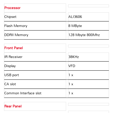
Processor
Chipset
ALI3606
Flash Memory
8 MByte
DDRII Memory
128 Mbyte 800Mhz
Front Panel
IR Receiver
38KHz
Display
VFD
USB port
1 x
CA slot
1 x
Common Interface slot
1 x
Rear Panel