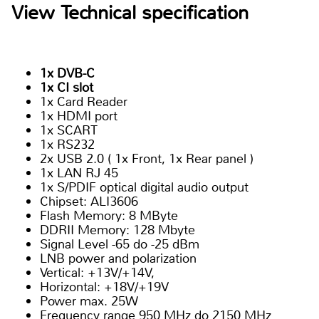
View Technical specification
1x DVB-C
1x CI slot
1x Card Reader
1x HDMI port
1x SCART
1x RS232
2x USB 2.0 ( 1x Front, 1x Rear panel )
1x LAN RJ 45
1x S/PDIF optical digital audio output
Chipset: ALI3606
Flash Memory: 8 MByte
DDRII Memory: 128 Mbyte
Signal Level -65 do -25 dBm
LNB power and polarization
Vertical: +13V/+14V,
Horizontal: +18V/+19V
Power max. 25W
Frequency range 950 MHz do 2150 MHz