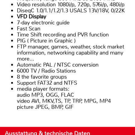
Video resolution 1080i/p, 720p, 576i/p, 480i/p
DiseqC 1.0/1.1/1.2/1.3 USALS 13V/18V, 0/22K
VFD Display
7-day electronic guide
Fast Scan
Time Shift recording and PVR function
PIG ( Picture in Graphic )
FTP manager, games, weather, stock market
information, networking capability and many
more…
Automatic PAL / NTSC conversion
6000 TV / Radio Stations
8 the favorite groups
Support FAT32 and NTFS
media player formats:
audio MP3, OGG, FLAC
video AVI, MKV,TS, TP, TRP, MPG, MP4
picture JPEG, BMP, GIF
Ausstattung & technische Daten