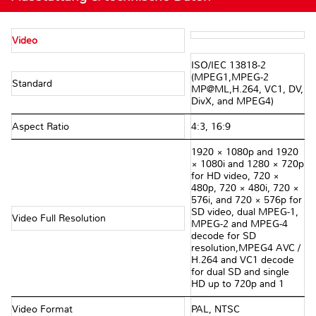
Video
ISO/IEC 13818-2
(MPEG1,MPEG-2
Standard
MP@ML,H.264, VC1, DV,
DivX, and MPEG4)
Aspect Ratio
4:3, 16:9
1920 × 1080p and 1920
× 1080i and 1280 × 720p
for HD video, 720 ×
480p, 720 × 480i, 720 ×
576i, and 720 × 576p for
SD video, dual MPEG-1,
Video Full Resolution
MPEG-2 and MPEG-4
decode for SD
resolution,MPEG4 AVC /
H.264 and VC1 decode
for dual SD and single
HD up to 720p and 1
Video Format
PAL, NTSC