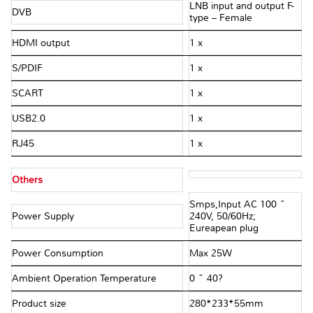
LNB input and output F-
DVB
type – Female
HDMI output
1 x
S/PDIF
1 x
SCART
1 x
USB2.0
1 x
RJ45
1 x
Others
Smps,Input AC 100 ~
Power Supply
240V, 50/60Hz;
Eureapean plug
Power Consumption
Max 25W
Ambient Operation Temperature
0 ~ 40?
Product size
280*233*55mm