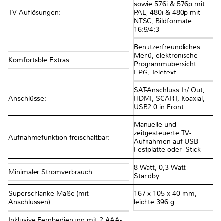
sowie 576i & 576p mit
TV-Auflösungen:
PAL, 480i & 480p mit
NTSC, Bildformate:
16:9/4:3
Benutzerfreundliches
Menü, elektronische
Komfortable Extras:
Programmübersicht
EPG, Teletext
SAT-Anschluss In/ Out,
Anschlüsse:
HDMI, SCART, Koaxial,
USB2.0 in Front
Manuelle und
zeitgesteuerte TV-
Aufnahmefunktion freischaltbar:
Aufnahmen auf USB-
Festplatte oder -Stick
8 Watt, 0,3 Watt
Minimaler Stromverbrauch:
Standby
Superschlanke Maße (mit
167 x 105 x 40 mm,
Anschlüssen):
leichte 396 g
Inklusive Fernbedienung mit 2 AAA-