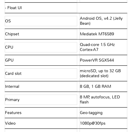
- Float UI
Android OS, v4.2 (Jelly
OS
Bean)
Chipset
Mediatek MT6589
Quad-core 1.5 GHz
CPU
Cortex-A7
GPU
PowerVR SGX544
microSD, up to 32 GB
Card slot
(dedicated slot)
Internal
8 GB, 1 GB RAM
8 MP, autofocus, LED
Primary
flash
Features
Geo-tagging
Video
1080p@30fps