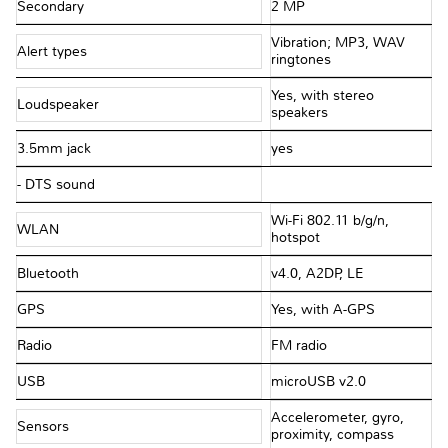
Secondary
2 MP
Vibration; MP3, WAV
Alert types
ringtones
Yes, with stereo
Loudspeaker
speakers
3.5mm jack
yes
- DTS sound
Wi-Fi 802.11 b/g/n,
WLAN
hotspot
Bluetooth
v4.0, A2DP, LE
GPS
Yes, with A-GPS
Radio
FM radio
USB
microUSB v2.0
Accelerometer, gyro,
Sensors
proximity, compass