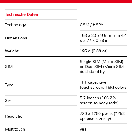
Technische Daten
Technology
GSM / HSPA
163 x 83 x 9.6 mm (6.42
Dimensions
x 3.27 x 0.38 in)
Weight
195 g (6.88 oz)
Single SIM (Micro-SIM)
SIM
or Dual SIM (Micro-SIM,
dual stand-by)
TFT capacitive
Type
touchscreen, 16M colors
5.7 inches (~66.2%
Size
screen-to-body ratio)
720 x 1280 pixels (~258
Resolution
ppi pixel density)
Multitouch
yes