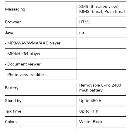
SMS (threaded view),
Messaging
MMS, Email, Push Email
Browser
HTML
Java
no
- MP3/WAV/WMA/AAC player
- MP4/H.264 player
- Document viewer
- Photo viewer/editor
Removable Li-Po 2400
Battery
mAh battery
Stand-by
Up to 450 h
Talk time
Up to 11 h
Colors
White, Black