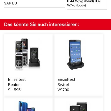
0.44 W/kg (head) 0.41
SAR EU
W/kg (body)
Das könnte Sie auch interessieren:
Einzeltest
Einzeltest
Beafon
Switel
SL 595
VS700