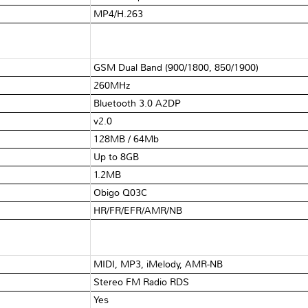
MP4/H.263
GSM Dual Band (900/1800, 850/1900)
260MHz
Bluetooth 3.0 A2DP
v2.0
128MB / 64Mb
Up to 8GB
1.2MB
Obigo Q03C
HR/FR/EFR/AMR/NB
MIDI, MP3, iMelody, AMR-NB
Stereo FM Radio RDS
Yes