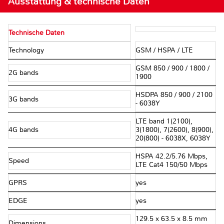
Ausstattung & technische Daten
Technische Daten
Technology
GSM / HSPA / LTE
GSM 850 / 900 / 1800 /
2G bands
1900
HSDPA 850 / 900 / 2100
3G bands
- 6038Y
LTE band 1(2100),
4G bands
3(1800), 7(2600), 8(900),
20(800) - 6038X, 6038Y
HSPA 42.2/5.76 Mbps,
Speed
LTE Cat4 150/50 Mbps
GPRS
yes
EDGE
yes
129.5 x 63.5 x 8.5 mm
Dimensions