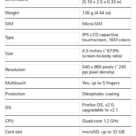
(5.10 x 2.5 x 0.33 in)
Weight
126 g (4.44 oz)
SIM
Micro-SIM
IPS LCD capacitive
Type
touchscreen, 16M colors
4.5 inches (~67.9%
Size
screen-to-body ratio)
540 x 960 pixels (~245
Resolution
ppi pixel density)
Multitouch
Yes, up to 5 fingers
Protection
Oleophobic coating
Firefox OS, v2.0,
OS
upgradable to v2.1
CPU
Quad-core 1.2 GHz
Card slot
microSD, up to 32 GB