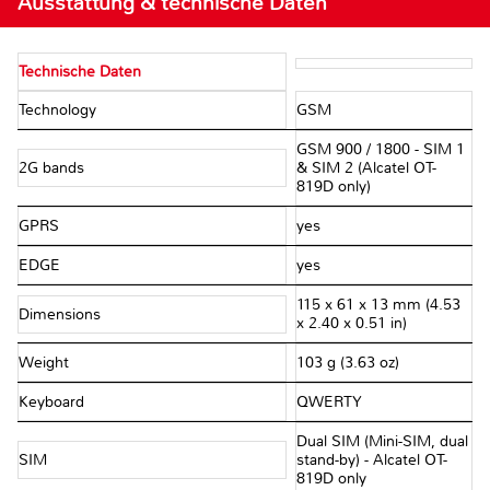
Ausstattung & technische Daten
Technische Daten
Technology
GSM
GSM 900 / 1800 - SIM 1
2G bands
& SIM 2 (Alcatel OT-
819D only)
GPRS
yes
EDGE
yes
115 x 61 x 13 mm (4.53
Dimensions
x 2.40 x 0.51 in)
Weight
103 g (3.63 oz)
Keyboard
QWERTY
Dual SIM (Mini-SIM, dual
SIM
stand-by) - Alcatel OT-
819D only