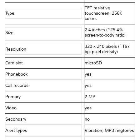
TFT resistive
Type
touchscreen, 256K
colors
2.4 inches (~25.4%
Size
screen-to-body ratio)
320 x 240 pixels (~167
Resolution
ppi pixel density)
Card slot
microSD
Phonebook
yes
Call records
yes
Primary
2 MP
Video
yes
Secondary
no
Alert types
Vibration; MP3 ringtones