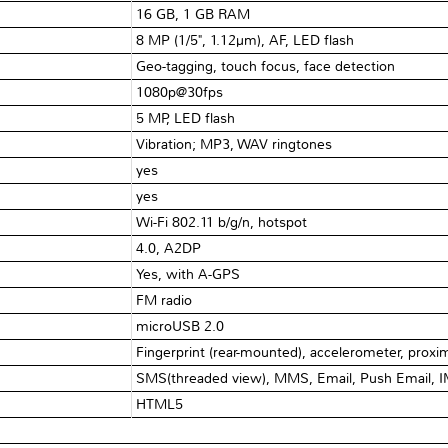
16 GB, 1 GB RAM
8 MP (1/5", 1.12µm), AF, LED flash
Geo-tagging, touch focus, face detection
1080p@30fps
5 MP, LED flash
Vibration; MP3, WAV ringtones
yes
yes
Wi-Fi 802.11 b/g/n, hotspot
4.0, A2DP
Yes, with A-GPS
FM radio
microUSB 2.0
Fingerprint (rear-mounted), accelerometer, proxim
SMS(threaded view), MMS, Email, Push Email, 
HTML5