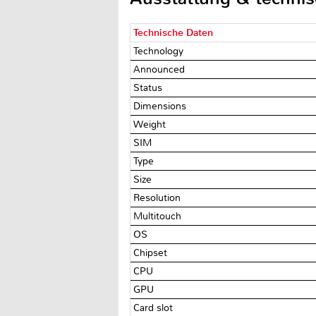
Technische Daten
Technology
Announced
Status
Dimensions
Weight
SIM
Type
Size
Resolution
Multitouch
OS
Chipset
CPU
GPU
Card slot