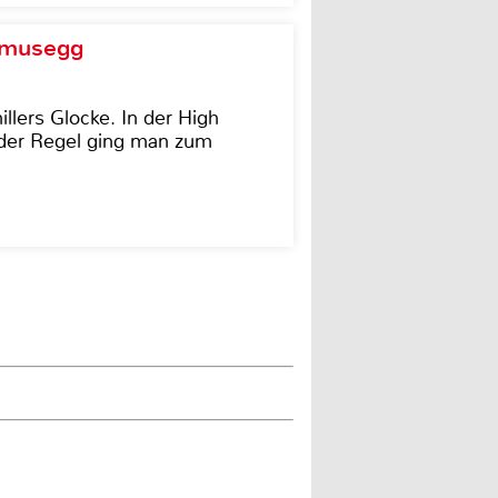
d musegg
illers Glocke. In der High
In der Regel ging man zum