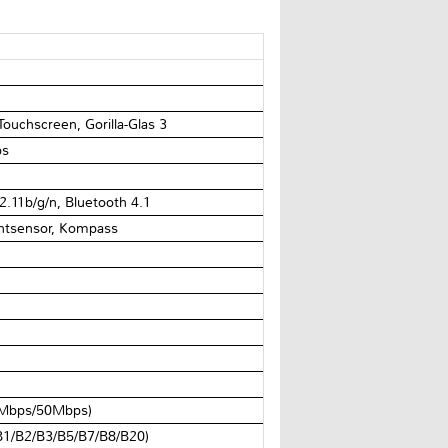
Touchscreen, Gorilla-Glas 3
ps
1b/​g/​n, Bluetooth 4.1
chtsensor, Kompass
Mbps/​50Mbps)
/​B2/​B3/​B5/​B7/​B8/​B20)