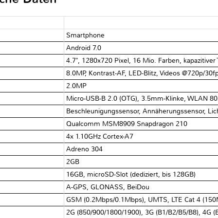
Smartphone
Android 7.0
4.7", 1280x720 Pixel, 16 Mio. Farben, kapazitiver 
8.0MP, Kontrast-AF, LED-Blitz, Videos @720p/​30f
2.0MP
Micro-USB-B 2.0 (OTG), 3.5mm-Klinke, WLAN 802.1
Beschleunigungssensor, Annäherungssensor, Li
Qualcomm MSM8909 Snapdragon 210
4x 1.10GHz Cortex-A7
Adreno 304
2GB
16GB, microSD-Slot (dediziert, bis 128GB)
A-GPS, GLONASS, BeiDou
GSM (0.2Mbps/​0.1Mbps), UMTS, LTE Cat 4 (150
2G (850/​900/​1800/​1900), 3G (B1/​B2/​B5/​B8), 4G (B1