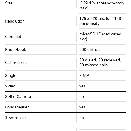
Size
(~29.4% screen-to-body
ratio)
176 x 220 pixels (~128
Resolution
ppi density)
microSDHC (dedicated
Card slot
slot)
Phonebook
500 entries
20 dialed, 20 received,
Call records
20 missed calls
Single
2 MP
Video
yes
Selfie Camera
no
Loudspeaker
yes
3.5mm jack
no