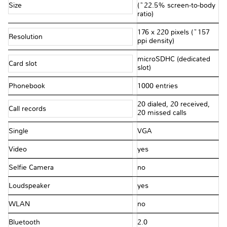
Size
(~22.5% screen-to-body
ratio)
176 x 220 pixels (~157
Resolution
ppi density)
microSDHC (dedicated
Card slot
slot)
Phonebook
1000 entries
20 dialed, 20 received,
Call records
20 missed calls
Single
VGA
Video
yes
Selfie Camera
no
Loudspeaker
yes
WLAN
no
Bluetooth
2.0