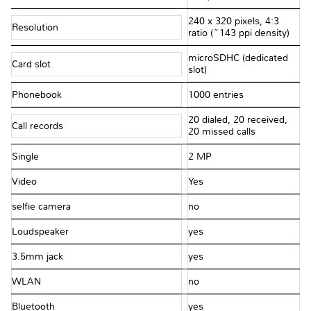
240 x 320 pixels, 4:3
Resolution
ratio (~143 ppi density)
microSDHC (dedicated
Card slot
slot)
Phonebook
1000 entries
20 dialed, 20 received,
Call records
20 missed calls
Single
2 MP
Video
Yes
selfie camera
no
Loudspeaker
yes
3.5mm jack
yes
WLAN
no
Bluetooth
yes