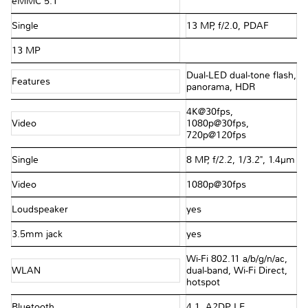
eMMC 5.1
Single
13 MP, f/2.0, PDAF
13 MP
Dual-LED dual-tone flash,
Features
panorama, HDR
4K@30fps,
Video
1080p@30fps,
720p@120fps
Single
8 MP, f/2.2, 1/3.2", 1.4µm
Video
1080p@30fps
Loudspeaker
yes
3.5mm jack
yes
Wi-Fi 802.11 a/b/g/n/ac,
WLAN
dual-band, Wi-Fi Direct,
hotspot
Bluetooth
4.1, A2DP, LE