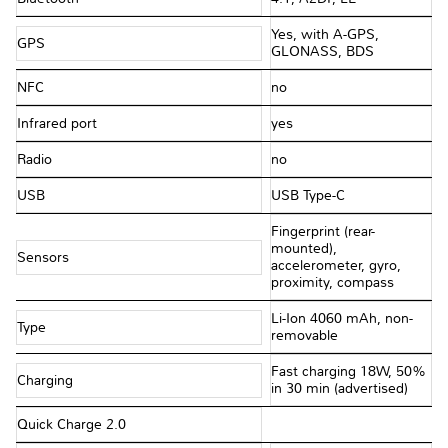
Yes, with A-GPS,
GPS
GLONASS, BDS
NFC
no
Infrared port
yes
Radio
no
USB
USB Type-C
Fingerprint (rear-
mounted),
Sensors
accelerometer, gyro,
proximity, compass
Li-Ion 4060 mAh, non-
Type
removable
Fast charging 18W, 50%
Charging
in 30 min (advertised)
Quick Charge 2.0