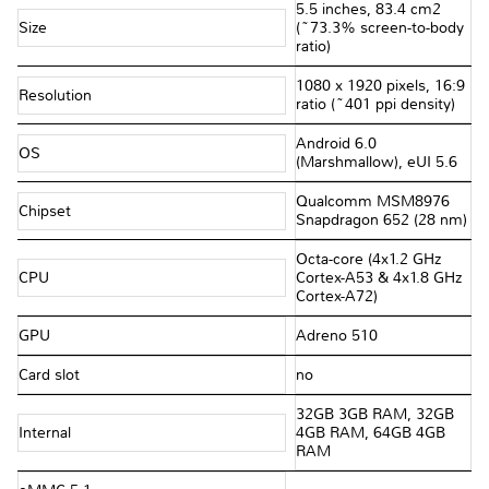
5.5 inches, 83.4 cm2
Size
(~73.3% screen-to-body
ratio)
1080 x 1920 pixels, 16:9
Resolution
ratio (~401 ppi density)
Android 6.0
OS
(Marshmallow), eUI 5.6
Qualcomm MSM8976
Chipset
Snapdragon 652 (28 nm)
Octa-core (4x1.2 GHz
CPU
Cortex-A53 & 4x1.8 GHz
Cortex-A72)
GPU
Adreno 510
Card slot
no
32GB 3GB RAM, 32GB
Internal
4GB RAM, 64GB 4GB
RAM