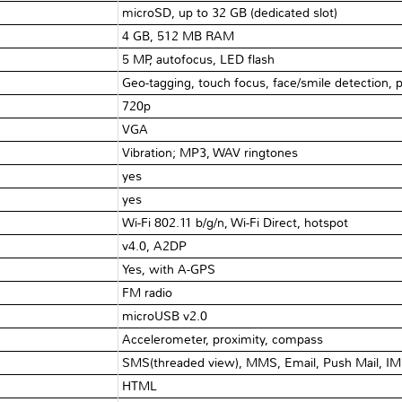
microSD, up to 32 GB (dedicated slot)
4 GB, 512 MB RAM
5 MP, autofocus, LED flash
Geo-tagging, touch focus, face/smile detection,
720p
VGA
Vibration; MP3, WAV ringtones
yes
yes
Wi-Fi 802.11 b/g/n, Wi-Fi Direct, hotspot
v4.0, A2DP
Yes, with A-GPS
FM radio
microUSB v2.0
Accelerometer, proximity, compass
SMS(threaded view), MMS, Email, Push Mail, IM
HTML