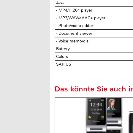
Java
- MP4/H.264 player
- MP3/WAV/eAAC+ player
- Photo/video editor
- Document viewer
- Voice memo/dial
Battery
Colors
SAR US
Das könnte Sie auch in