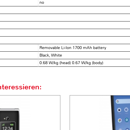
no
Removable Li-Ion 1700 mAh battery
Black, White
0.68 W/kg (head) 0.67 W/kg (body)
teressieren: