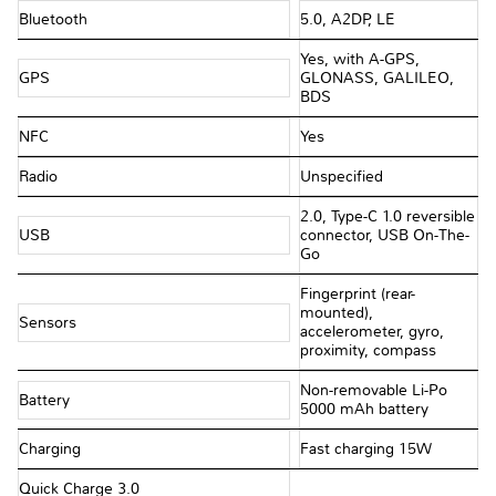
Bluetooth
5.0, A2DP, LE
Yes, with A-GPS,
GPS
GLONASS, GALILEO,
BDS
NFC
Yes
Radio
Unspecified
2.0, Type-C 1.0 reversible
USB
connector, USB On-The-
Go
Fingerprint (rear-
mounted),
Sensors
accelerometer, gyro,
proximity, compass
Non-removable Li-Po
Battery
5000 mAh battery
Charging
Fast charging 15W
Quick Charge 3.0