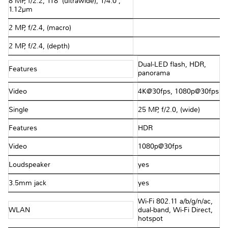
8 MP, f/2.2, 118˚ (ultrawide), 1/4.0",
1.12µm
2 MP, f/2.4, (macro)
2 MP, f/2.4, (depth)
Dual-LED flash, HDR,
Features
panorama
Video
4K@30fps, 1080p@30fps
Single
25 MP, f/2.0, (wide)
Features
HDR
Video
1080p@30fps
Loudspeaker
yes
3.5mm jack
yes
Wi-Fi 802.11 a/b/g/n/ac,
WLAN
dual-band, Wi-Fi Direct,
hotspot