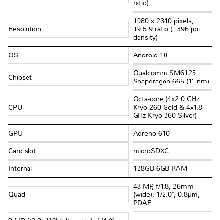
ratio)
1080 x 2340 pixels,
Resolution
19.5:9 ratio (~396 ppi
density)
OS
Android 10
Qualcomm SM6125
Chipset
Snapdragon 665 (11 nm)
Octa-core (4x2.0 GHz
CPU
Kryo 260 Gold & 4x1.8
GHz Kryo 260 Silver)
GPU
Adreno 610
Card slot
microSDXC
Internal
128GB 6GB RAM
48 MP, f/1.8, 26mm
Quad
(wide), 1/2.0", 0.8µm,
PDAF