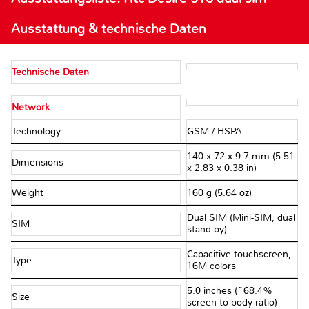
Ausstattung & technische Daten
Technische Daten
Network
Technology
GSM / HSPA
140 x 72 x 9.7 mm (5.51
Dimensions
x 2.83 x 0.38 in)
Weight
160 g (5.64 oz)
Dual SIM (Mini-SIM, dual
SIM
stand-by)
Capacitive touchscreen,
Type
16M colors
5.0 inches (~68.4%
Size
screen-to-body ratio)