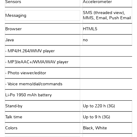
Sensors
Accelerometer
SMS (threaded view),
Messaging
MMS, Email, Push Email
Browser
HTML5
Java
no
- MP4/H.264/WMV player
- MP3/eAAC+/WMA/WAV player
- Photo viewer/editor
- Voice memo/dial/commands
Li-Po 1950 mAh battery
Stand-by
Up to 220 h (3G)
Talk time
Up to 9 h (3G)
Colors
Black, White