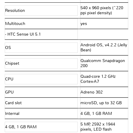
540 x 960 pixels (~220
Resolution
ppi pixel density)
Multitouch
yes
- HTC Sense UI 5.1
Android OS, v4.2.2 (Jelly
OS
Bean)
Qualcomm Snapdragon
Chipset
200
Quad-core 1.2 GHz
CPU
Cortex-A7
GPU
Adreno 302
Card slot
microSD, up to 32 GB
Internal
4 GB, 1 GB RAM
5 MP, 2592 х 1944
4 GB, 1 GB RAM
pixels, LED flash