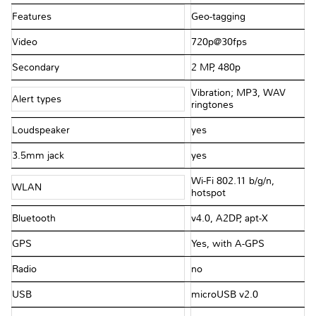
Features
Geo-tagging
Video
720p@30fps
Secondary
2 MP, 480p
Vibration; MP3, WAV
Alert types
ringtones
Loudspeaker
yes
3.5mm jack
yes
Wi-Fi 802.11 b/g/n,
WLAN
hotspot
Bluetooth
v4.0, A2DP, apt-X
GPS
Yes, with A-GPS
Radio
no
USB
microUSB v2.0