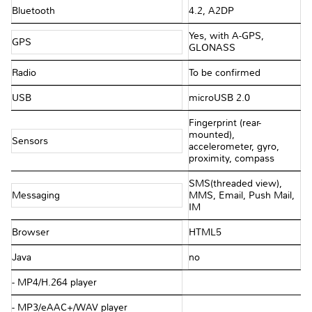
Bluetooth
4.2, A2DP
Yes, with A-GPS,
GPS
GLONASS
Radio
To be confirmed
USB
microUSB 2.0
Fingerprint (rear-
mounted),
Sensors
accelerometer, gyro,
proximity, compass
SMS(threaded view),
Messaging
MMS, Email, Push Mail,
IM
Browser
HTML5
Java
no
- MP4/H.264 player
- MP3/eAAC+/WAV player