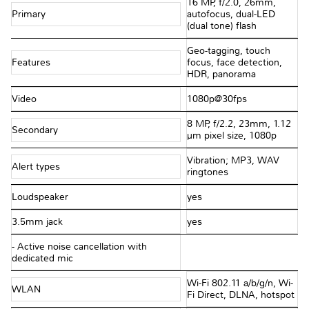
16 MP, f/2.0, 26mm,
Primary
autofocus, dual-LED
(dual tone) flash
Geo-tagging, touch
Features
focus, face detection,
HDR, panorama
Video
1080p@30fps
8 MP, f/2.2, 23mm, 1.12
Secondary
µm pixel size, 1080p
Vibration; MP3, WAV
Alert types
ringtones
Loudspeaker
yes
3.5mm jack
yes
- Active noise cancellation with
dedicated mic
Wi-Fi 802.11 a/b/g/n, Wi-
WLAN
Fi Direct, DLNA, hotspot