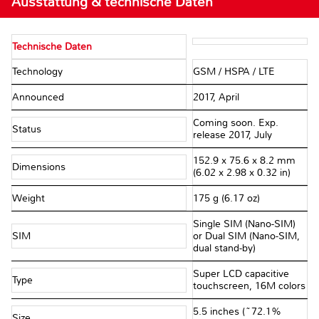
Ausstattung & technische Daten
Technische Daten
Technology
GSM / HSPA / LTE
Announced
2017, April
Coming soon. Exp.
Status
release 2017, July
152.9 x 75.6 x 8.2 mm
Dimensions
(6.02 x 2.98 x 0.32 in)
Weight
175 g (6.17 oz)
Single SIM (Nano-SIM)
SIM
or Dual SIM (Nano-SIM,
dual stand-by)
Super LCD capacitive
Type
touchscreen, 16M colors
5.5 inches (~72.1%
Size