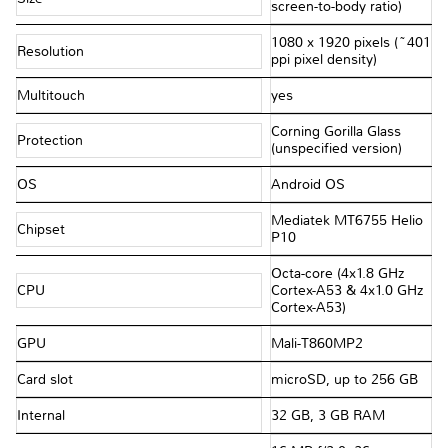
screen-to-body ratio)
1080 x 1920 pixels (~401
Resolution
ppi pixel density)
Multitouch
yes
Corning Gorilla Glass
Protection
(unspecified version)
OS
Android OS
Mediatek MT6755 Helio
Chipset
P10
Octa-core (4x1.8 GHz
CPU
Cortex-A53 & 4x1.0 GHz
Cortex-A53)
GPU
Mali-T860MP2
Card slot
microSD, up to 256 GB
Internal
32 GB, 3 GB RAM