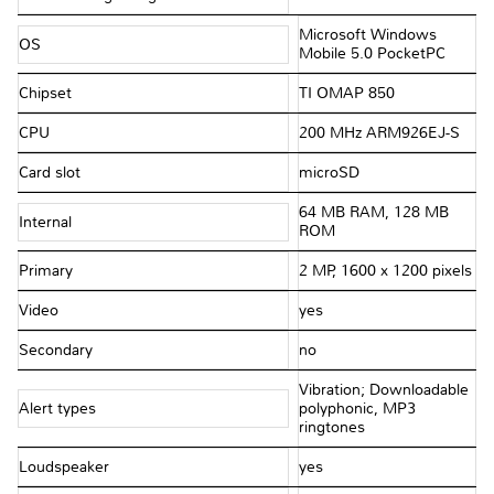
Microsoft Windows
OS
Mobile 5.0 PocketPC
Chipset
TI OMAP 850
CPU
200 MHz ARM926EJ-S
Card slot
microSD
64 MB RAM, 128 MB
Internal
ROM
Primary
2 MP, 1600 x 1200 pixels
Video
yes
Secondary
no
Vibration; Downloadable
Alert types
polyphonic, MP3
ringtones
Loudspeaker
yes