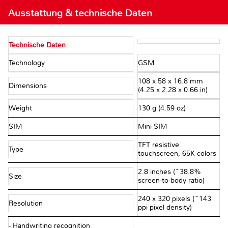
Ausstattung & technische Daten
Technische Daten
Technology
GSM
108 x 58 x 16.8 mm
Dimensions
(4.25 x 2.28 x 0.66 in)
Weight
130 g (4.59 oz)
SIM
Mini-SIM
TFT resistive
Type
touchscreen, 65K colors
2.8 inches (~38.8%
Size
screen-to-body ratio)
240 x 320 pixels (~143
Resolution
ppi pixel density)
- Handwriting recognition