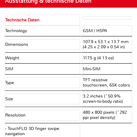
Ausstattung & technische Daten
Technische Daten
Technology
GSM / HSPA
107.9 x 53.1 x 13.7 mm
Dimensions
(4.25 x 2.09 x 0.54 in)
Weight
117.5 g (4.13 oz)
SIM
Mini-SIM
TFT resistive
Type
touchscreen, 65K colors
3.2 inches (~50.9%
Size
screen-to-body ratio)
480 x 800 pixels (~292
Resolution
ppi pixel density)
- TouchFLO 3D finger swipe
navigation