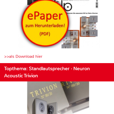
>>als Download hier
Topthema: Standlautsprecher · Neuron
Acoustic Trivion