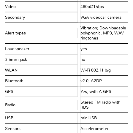
Video
480p@15fps
Secondary
VGA videocall camera
Vibration; Downloadable
Alert types
polyphonic, MP3, WAV
ringtones
Loudspeaker
yes
3.5mm jack
no
WLAN
Wi-Fi 802.11 b/g
Bluetooth
v2.0, A2DP
GPS
Yes, with A-GPS
Stereo FM radio with
Radio
RDS
USB
miniUSB
Sensors
Accelerometer