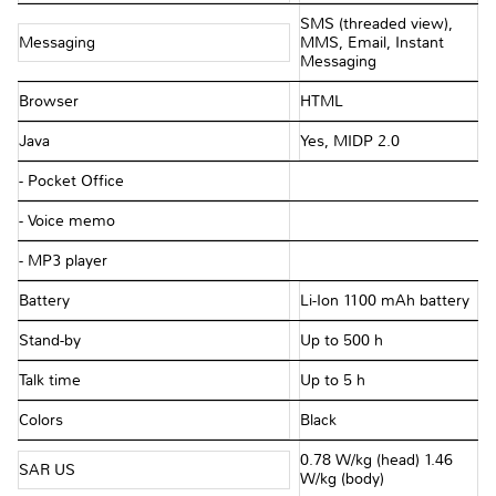
SMS (threaded view),
Messaging
MMS, Email, Instant
Messaging
Browser
HTML
Java
Yes, MIDP 2.0
- Pocket Office
- Voice memo
- MP3 player
Battery
Li-Ion 1100 mAh battery
Stand-by
Up to 500 h
Talk time
Up to 5 h
Colors
Black
0.78 W/kg (head) 1.46
SAR US
W/kg (body)