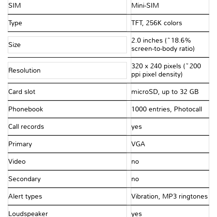
SIM
Mini-SIM
Type
TFT, 256K colors
2.0 inches (~18.6%
Size
screen-to-body ratio)
320 x 240 pixels (~200
Resolution
ppi pixel density)
Card slot
microSD, up to 32 GB
Phonebook
1000 entries, Photocall
Call records
yes
Primary
VGA
Video
no
Secondary
no
Alert types
Vibration, MP3 ringtones
Loudspeaker
yes